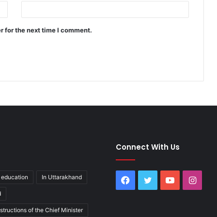
r for the next time I comment.
Connect With Us
education
In Uttarakhand
Facebook
Twitter
YouTube
Inst
d
structions of the Chief Minister