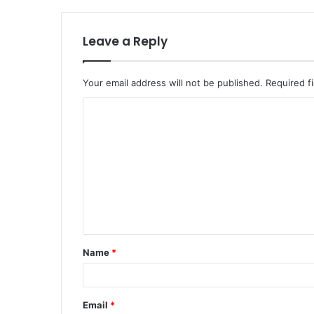
Leave a Reply
Your email address will not be published.
Required f
C
o
m
m
e
n
t
Name
*
*
Email
*