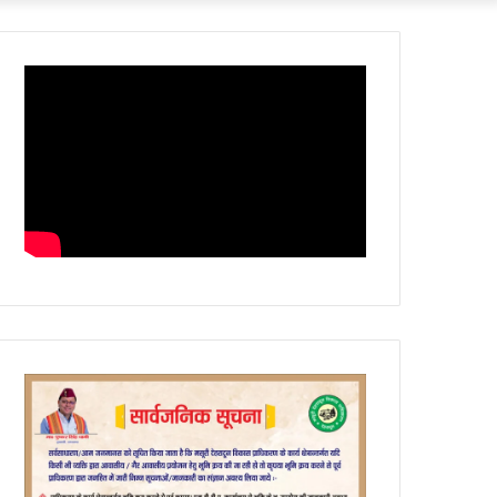
Article
skin
for