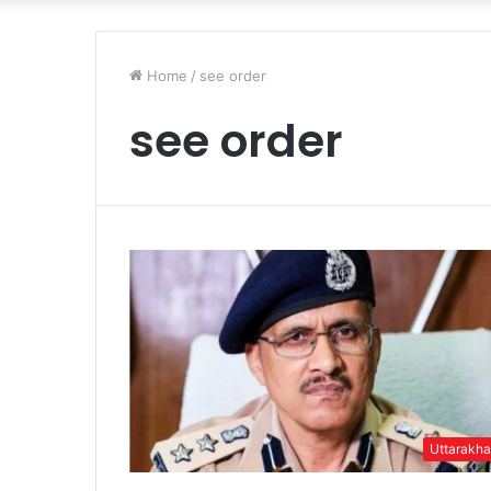
Home
/
see order
see order
Uttarakh