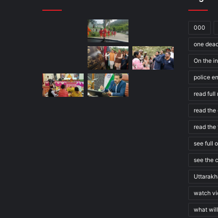
000
one dea
On the in
police e
read ful
read the 
read the 
see full 
see the c
Uttarak
watch v
what wil