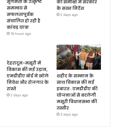
सुगमता के उत्कृष्ट
की समीक्षा में सरकार
समन्वय से
के सख्त निर्देश
सफलतापूर्वक
2 days ago
संचालित हो रही है
कांवड़ यात्रा
18 hours ago
देहरादून-मसूरी में
विकास की नई उड़ान,
शहीद के सम्मान के
एमडीडीए बोर्ड ने खोले
साथ विकास की नई
निवेश और रोजगार के
इबारत : एमडीडीए की
रास्ते
योजनाओं से बदलेगी
2 days ago
मसूरी विधानसभा की
तस्वीर
3 days ago