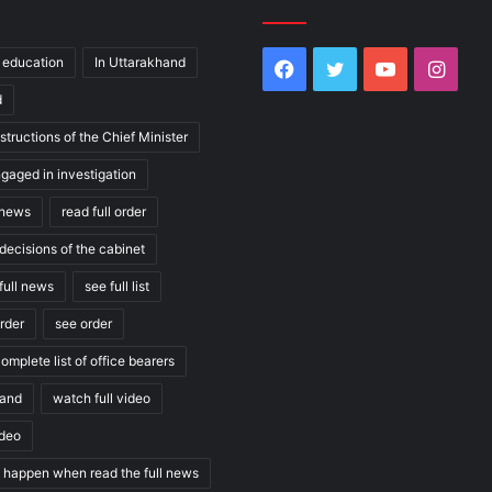
education
In Uttarakhand
Facebook
Twitter
YouTube
Inst
d
structions of the Chief Minister
ngaged in investigation
l news
read full order
decisions of the cabinet
full news
see full list
order
see order
omplete list of office bearers
hand
watch full video
ideo
l happen when read the full news