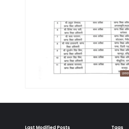
उत्तर
Last Modified Posts
Tags