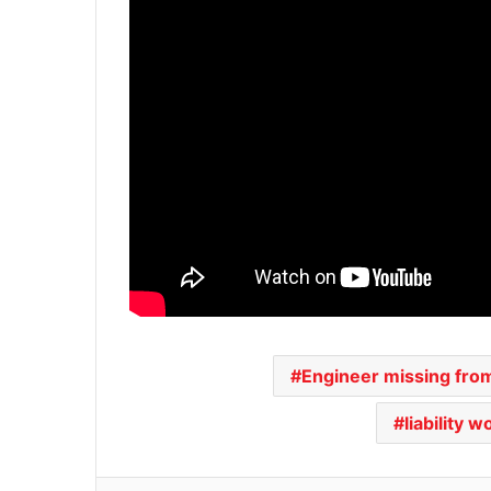
Engineer missing from
liability 