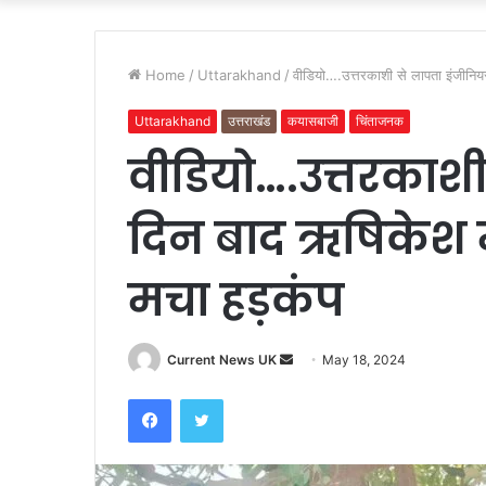
Home
/
Uttarakhand
/
वीडियो….उत्तरकाशी से लापता इंजीनियर
Uttarakhand
उत्तराखंड
कयासबाजी
चिंताजनक
वीडियो….उत्तरकाशी
दिन बाद ऋषिकेश मे
मचा हड़कंप
Current News UK
S
May 18, 2024
e
Facebook
Twitter
n
d
a