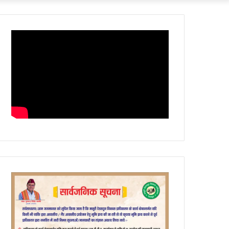
Article
skin
for