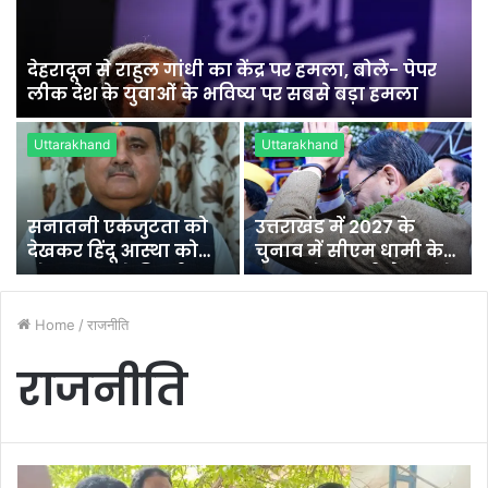
देहरादून से राहुल गांधी का केंद्र पर हमला, बोले- पेपर
लीक देश के युवाओं के भविष्य पर सबसे बड़ा हमला
Uttarakhand
Uttarakhand
सनातनी एकजुटता को
उत्तराखंड में 2027 के
देखकर हिंदू आस्था को
चुनाव में सीएम धामी के
चोट पहुंचा रहे विपक्षी
नेतृत्व में चुनावी मैदान में
उतरेगी भाजपा
Home
/
राजनीति
राजनीति