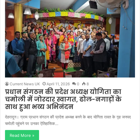
Current News UK
April 11, 2026
0
8
प्रधान संगठन की प्रदेश अध्यक्ष योगिता का
चमोली में जोरदार स्वागत, ढोल-नगाड़ों के
साथ हुआ भव्य अभिनंदन
देहरादून। ग्राम प्रधान संगठन की प्रदेश अध्यक्ष बनने के बाद योगिता रावत के गृह जनपद
चमोली पहुंचने पर उनका ऐतिहासिक…
Read More »