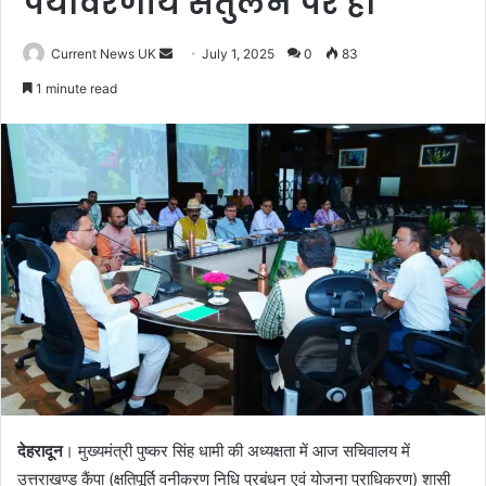
पर्यावरणीय संतुलन पर हो
Current News UK
S
July 1, 2025
0
83
e
1 minute read
n
d
a
n
e
m
a
i
l
देहरादून
। मुख्यमंत्री पुष्कर सिंह धामी की अध्यक्षता में आज सचिवालय में
उत्तराखण्ड कैंपा (क्षतिपूर्ति वनीकरण निधि प्रबंधन एवं योजना प्राधिकरण) शासी