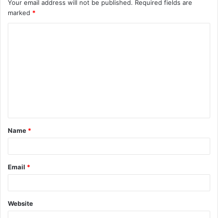
Your email address will not be published.
Required fields are
marked
*
C
o
m
m
e
n
t
Name
*
*
Email
*
Website