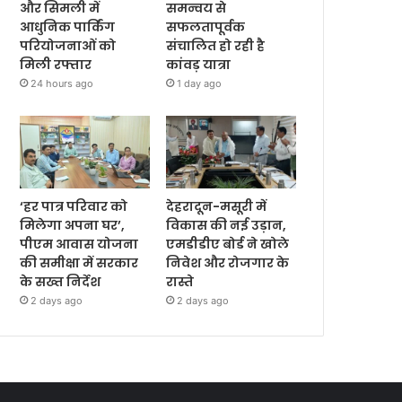
और सिमली में
समन्वय से
आधुनिक पार्किंग
सफलतापूर्वक
परियोजनाओं को
संचालित हो रही है
मिली रफ्तार
कांवड़ यात्रा
24 hours ago
1 day ago
‘हर पात्र परिवार को
देहरादून-मसूरी में
मिलेगा अपना घर’,
विकास की नई उड़ान,
पीएम आवास योजना
एमडीडीए बोर्ड ने खोले
की समीक्षा में सरकार
निवेश और रोजगार के
के सख्त निर्देश
रास्ते
2 days ago
2 days ago