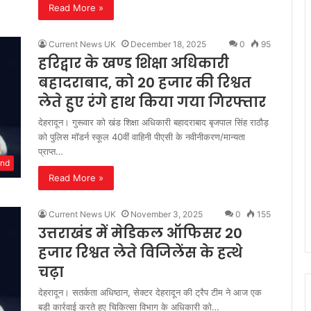
Read More »
Current News UK
December 18, 2025
0
95
हरिद्वार के खण्ड शिक्षा अधिकारी
बहादराबाद, को 20 हजार की रिश्वत
लेते हुए रंगे हाथ किया गया गिरफ्तार
देहरादून। गुरूवार को खंड शिक्षा अधिकारी बहादराबाद बृजपाल सिंह राठौड़
को पुलिस मॉडर्न स्कूल 40वीं वाहिनी पीएसी के नवीनीकरण/मान्यता
प्राप्त…
and
Read More »
Current News UK
November 3, 2025
0
155
उत्तराखंड में मेडिकल ऑफिसर 20
हजार रिश्वत लेते विजिलेंस के हत्थे
चढ़ा
देहरादून। सतर्कता अधिष्ठान, सेक्टर देहरादून की ट्रैप टीम ने आज एक
बड़ी कार्रवाई करते हुए चिकित्सा विभाग के अधिकारी को…