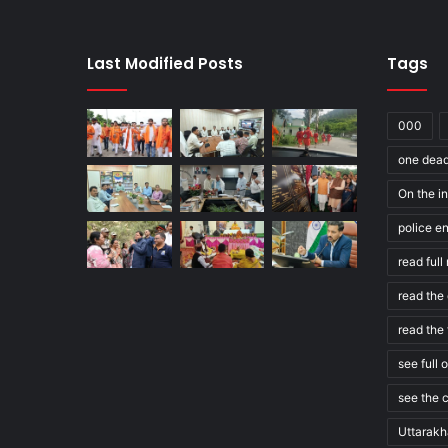
Last Modified Posts
Tags
000
one dea
On the in
police e
read ful
read the 
read the 
see full 
see the c
Uttarak