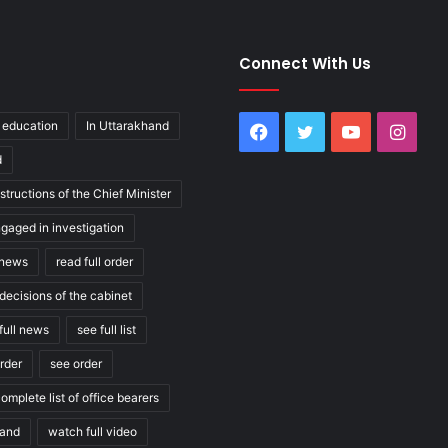
Connect With Us
education
In Uttarakhand
Facebook
Twitter
YouTube
Inst
d
structions of the Chief Minister
ngaged in investigation
l news
read full order
decisions of the cabinet
full news
see full list
order
see order
omplete list of office bearers
hand
watch full video