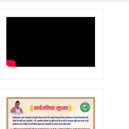
Article
skin
for