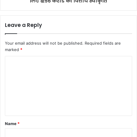
लिए ₹ 256 करोड की वित्तीय स्वीकृति
Leave a Reply
Your email address will not be published.
Required fields are
marked
*
C
o
m
m
e
n
t
Name
*
*