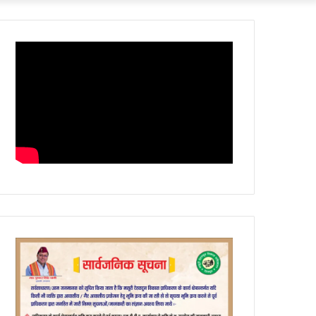
Article
skin
for