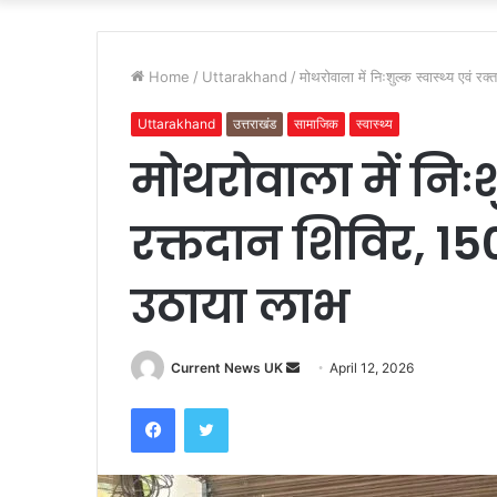
Home
/
Uttarakhand
/
मोथरोवाला में निःशुल्क स्वास्थ्य एवं
Uttarakhand
उत्तराखंड
सामाजिक
स्वास्थ्य
मोथरोवाला में निःशु
रक्तदान शिविर, 15
उठाया लाभ
Current News UK
S
April 12, 2026
e
Facebook
Twitter
n
d
a