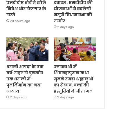
एमडीडीए बोर्ड ने खोले
इबारत : एमडीडीए की
निवेश और रोजगार के
योजनाओं से बदलेगी
रास्ते
मसूरी विधानसभा की
तस्वीर
20 hours ago
2 days ago
धराली आपदा के एक
उत्तरकाशी में
वर्ष: राहत से पुनर्वास
शिवमहापुराण कथा
तक धराली में
सुनने उमड़ा श्रद्धालुओं
पुनर्निर्माण का नया
का सैलाब, बच्चों की
अध्याय
प्रस्तुतियों ने जीता मन
2 days ago
2 days ago