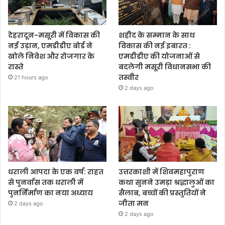
देहरादून-मसूरी में विकास की
शहीद के सम्मान के साथ
नई उड़ान, एमडीडीए बोर्ड ने
विकास की नई इबारत :
खोले निवेश और रोजगार के
एमडीडीए की योजनाओं से
रास्ते
बदलेगी मसूरी विधानसभा की
तस्वीर
21 hours ago
2 days ago
धराली आपदा के एक वर्ष: राहत
उत्तरकाशी में शिवमहापुराण
से पुनर्वास तक धराली में
कथा सुनने उमड़ा श्रद्धालुओं का
पुनर्निर्माण का नया अध्याय
सैलाब, बच्चों की प्रस्तुतियों ने
जीता मन
2 days ago
2 days ago