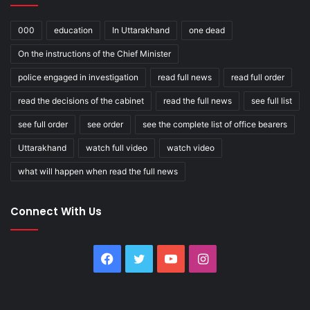
000
education
In Uttarakhand
one dead
On the instructions of the Chief Minister
police engaged in investigation
read full news
read full order
read the decisions of the cabinet
read the full news
see full list
see full order
see order
see the complete list of office bearers
Uttarakhand
watch full video
watch video
what will happen when read the full news
Connect With Us
Facebook
Twitter
YouTube
Instagram