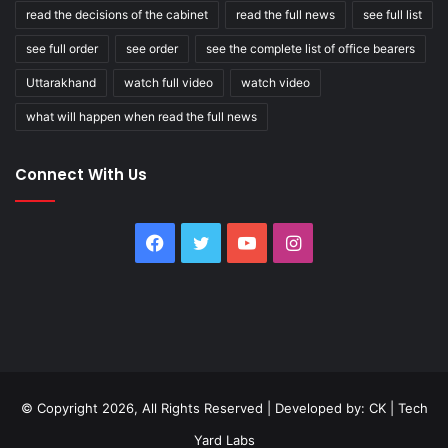
read the decisions of the cabinet
read the full news
see full list
see full order
see order
see the complete list of office bearers
Uttarakhand
watch full video
watch video
what will happen when read the full news
Connect With Us
Facebook
Twitter
YouTube
Instagram
© Copyright 2026, All Rights Reserved | Developed by:
CK
|
Tech
Yard Labs