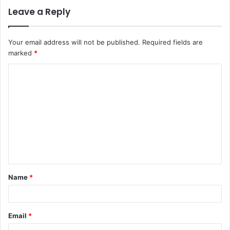
Leave a Reply
Your email address will not be published.
Required fields are
marked
*
C
o
m
m
e
n
t
Name
*
*
Email
*