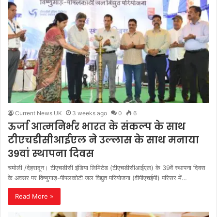
Current News UK
3 weeks ago
0
6
ऊर्जा आत्मनिर्भर भारत के संकल्प के साथ
टीएचडीसीआईएल ने उल्लास के साथ मनाया
39वां स्थापना दिवस
चमोली /देहरादून। टीएचडीसी इंडिया लिमिटेड (टीएचडीसीआईएल) के 39वें स्थापना दिवस
के अवसर पर विष्णुगाड़-पीपलकोटी जल विद्युत परियोजना (वीपीएचईपी) परिसर में…
Read More »