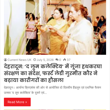
Current News UK
July 5, 2026
0
37
देहरादून: ‘द लूम कलेक्टिव’ में गूंजा हथकरघा
संरक्षण का संदेश, फर्स्ट लेडी गुरमीत कौर ने
बढ़ाया कारीगरों का हौसला
देहरादून। आर्याना क्रिएशंस की ओर से आयोजित दो दिवसीय हैंडलूम एवं एथनिक फैशन
उत्सव ‘द लूम कलेक्टिव’ के दूसरे एवं…
Read More »