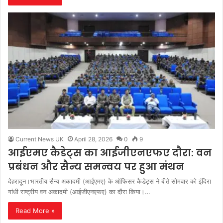
Current News UK
April 28, 2026
0
9
आईएमए कैडेट्स का आईजीएनएफए दौरा: वन
प्रबंधन और सैन्य समन्वय पर हुआ मंथन
देहरादून।भारतीय सैन्य अकादमी (आईएमए) के ऑफिसर कैडेट्स ने बीते सोमवार को इंदिरा
गांधी राष्ट्रीय वन अकादमी (आईजीएनएफए) का दौरा किया।…
Read More »