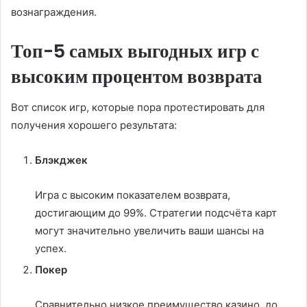
вознаграждения.
Топ-5 самых выгодных игр с
высоким процентом возврата
Вот список игр, которые пора протестировать для
получения хорошего результата:
Блэкджек
Игра с высоким показателем возврата,
достигающим до 99%. Стратегии подсчёта карт
могут значительно увеличить ваши шансы на
успех.
Покер
Сравнительно низкое преимущество казино, до