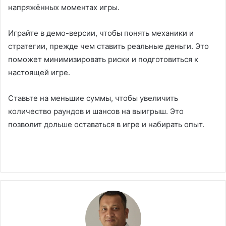
напряжённых моментах игры.
Играйте в демо-версии, чтобы понять механики и
стратегии, прежде чем ставить реальные деньги. Это
поможет минимизировать риски и подготовиться к
настоящей игре.
Ставьте на меньшие суммы, чтобы увеличить
количество раундов и шансов на выигрыш. Это
позволит дольше оставаться в игре и набирать опыт.