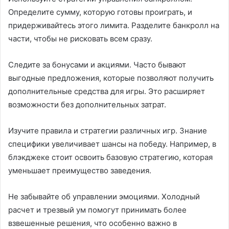
Определите сумму, которую готовы проиграть, и
придерживайтесь этого лимита. Разделите банкролл на
части, чтобы не рисковать всем сразу.
Следите за бонусами и акциями. Часто бывают
выгодные предложения, которые позволяют получить
дополнительные средства для игры. Это расширяет
возможности без дополнительных затрат.
Изучите правила и стратегии различных игр. Знание
специфики увеличивает шансы на победу. Например, в
блэкджеке стоит освоить базовую стратегию, которая
уменьшает преимущество заведения.
Не забывайте об управлении эмоциями. Холодный
расчет и трезвый ум помогут принимать более
взвешенные решения, что особенно важно в