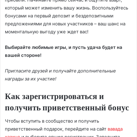
который может изменить вашу жизнь. Воспользуйтесь
бонусами на первый депозит и бездепозитными
предложениями для новых участников – ваш шанс на
моментальную выгоду уже ждет вас!
Выбирайте любимые игры, и пусть удача будет на
вашей стороне!
Пригласите друзей и получайте дополнительные
награды за их участие!
Как зарегистрироваться и
получить приветственный бонус
Чтобы вступить в сообщество и получить
приветственный подарок, перейдите на сайт
вавада
казино
и выберите опцию регистрации. Заполните