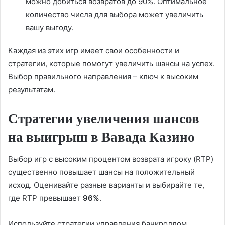
можно добиться возвратов до 90%. Оптимальное
количество числа для выбора может увеличить
вашу выгоду.
Каждая из этих игр имеет свои особенности и
стратегии, которые помогут увеличить шансы на успех.
Выбор правильного направления – ключ к высоким
результатам.
Стратегии увеличения шансов
на выигрыш в Вавада Казино
Выбор игр с высоким процентом возврата игроку (RTP)
существенно повышает шансы на положительный
исход. Оценивайте разные варианты и выбирайте те,
где RTP превышает
96%
.
Используйте стратегии управления банкроллом.