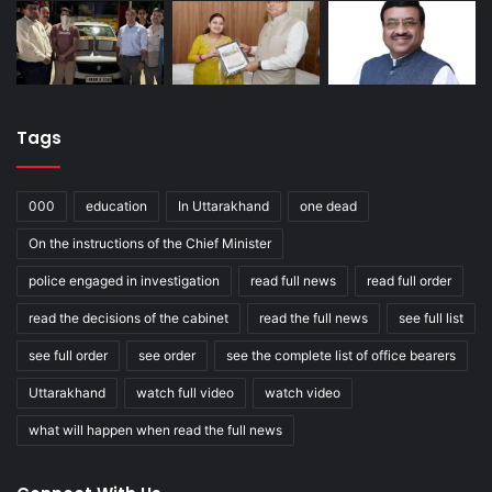
Tags
000
education
In Uttarakhand
one dead
On the instructions of the Chief Minister
police engaged in investigation
read full news
read full order
read the decisions of the cabinet
read the full news
see full list
see full order
see order
see the complete list of office bearers
Uttarakhand
watch full video
watch video
what will happen when read the full news