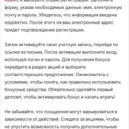
форму, указав необходимые данные: имя, электронную
почту и пароль. Убедитесь, что информация введена
корректно. После этого на ваш электронный адрес
придет подтверждение регистрации.
Затем активируйте свою учетную запись, перейдя по
ссылке из письма. После активации выполните вход,
используя логин и пароль. Для получения бонуса
перейдите в раздел акций и выберите
соответствующее предложение. Ознакомьтесь с
условиями, чтобы понять, как правильно использовать
бонусные средства. Обязательно сделайте первый
депозит, чтобы активировать бонус и начать играть!
Не забывайте, что поощрения могут варьироваться в
зависимости от действий. Следите за акциями, чтобы
не упустить возможность получить дополнительные