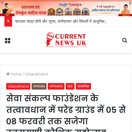
चारधाम यात्रा होगी और सुगम, कर्णप्रयाग और सिमली में आधुनिक पार्किंग परियोजनाओं को मिली रफ्तार
Menu
S
fo
Home
/
Uttarakhand
Uttarakhand
उत्तराखंड
जागरूकता
दावा
सामाजिक
सेवा संकल्प फाउंडेशन के
तत्वावधान में परेड ग्राउंड में 05 से
08 फरवरी तक सजेगा