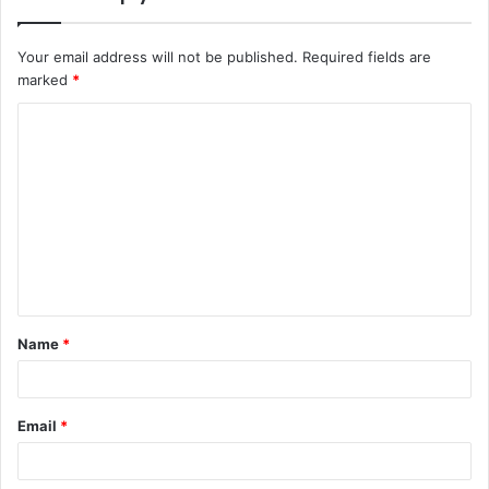
Your email address will not be published.
Required fields are
marked
*
C
o
m
m
e
n
t
Name
*
*
Email
*