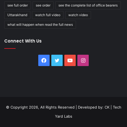
see full order
see order
see the complete list of office bearers
Uttarakhand
watch full video
watch video
what will happen when read the full news
Connect With Us
Facebook
Twitter
YouTube
Instagram
© Copyright 2026, All Rights Reserved | Developed by:
CK
|
Tech
Yard Labs