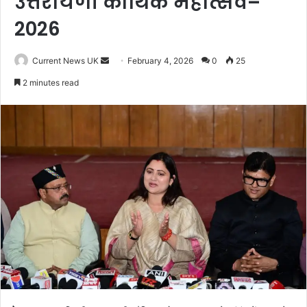
उत्तरायणी कौथिक महोत्सव–
2026
Current News UK
S
February 4, 2026
0
25
e
2 minutes read
n
d
a
n
e
m
a
i
l