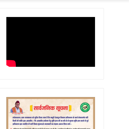
Article
skin
for