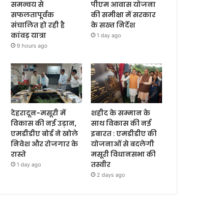
समन्वय से
पीएम आवास योजना
सफलतापूर्वक
की समीक्षा में सरकार
संचालित हो रही है
के सख्त निर्देश
कांवड़ यात्रा
1 day ago
9 hours ago
देहरादून-मसूरी में
शहीद के सम्मान के
विकास की नई उड़ान,
साथ विकास की नई
एमडीडीए बोर्ड ने खोले
इबारत : एमडीडीए की
निवेश और रोजगार के
योजनाओं से बदलेगी
रास्ते
मसूरी विधानसभा की
तस्वीर
1 day ago
2 days ago