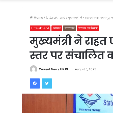
Home
/
Uttarakhand
/
मुख्यमंत्री ने राहत एवं बचाव कार्य युद्
Uttarakhand
अपराध
उत्तराखंड
सरकार का फैसला
मुख्यमंत्री ने राहत 
स्तर पर संचालित कर
Current News UK
S
August 5, 2025
e
Facebook
Twitter
n
d
a
n
e
m