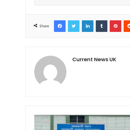
Facebook
Twitter
LinkedIn
Tumblr
Pinterest
Share
Current News UK