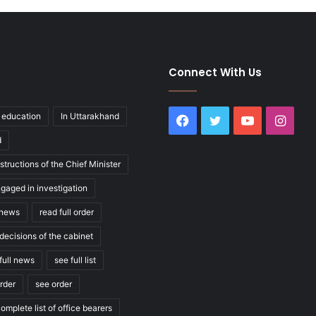
Connect With Us
education
In Uttarakhand
Facebook
Twitter
YouTube
Inst
d
structions of the Chief Minister
ngaged in investigation
l news
read full order
decisions of the cabinet
full news
see full list
order
see order
omplete list of office bearers