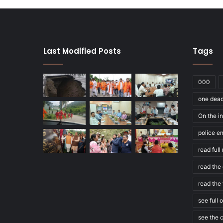
Last Modified Posts
Tags
000
one dea
On the in
police e
read ful
read the 
read the 
see full 
see the c