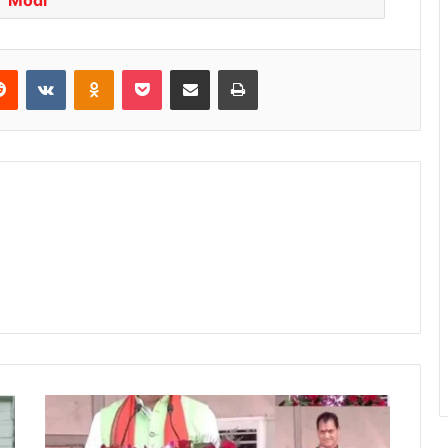
Reddit
VKontakte
Odnoklassniki
Pocket
Share via Email
Print