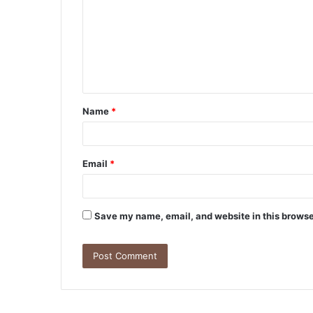
m
m
e
n
t
Name
*
*
Email
*
Save my name, email, and website in this browse