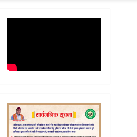
Article
skin
for