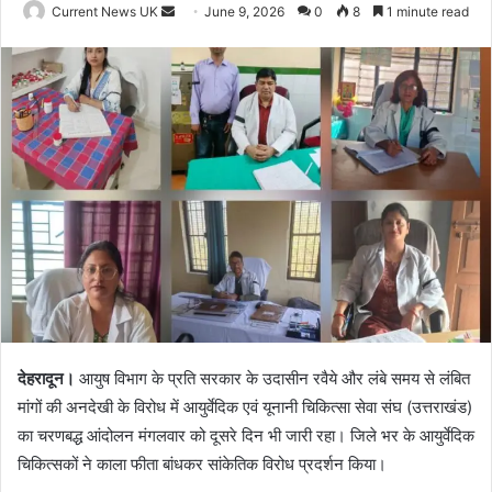
Current News UK
S
June 9, 2026
0
8
1 minute read
e
n
d
a
n
e
m
a
i
l
देहरादून।
आयुष विभाग के प्रति सरकार के उदासीन रवैये और लंबे समय से लंबित
मांगों की अनदेखी के विरोध में आयुर्वेदिक एवं यूनानी चिकित्सा सेवा संघ (उत्तराखंड)
का चरणबद्ध आंदोलन मंगलवार को दूसरे दिन भी जारी रहा। जिले भर के आयुर्वेदिक
चिकित्सकों ने काला फीता बांधकर सांकेतिक विरोध प्रदर्शन किया।