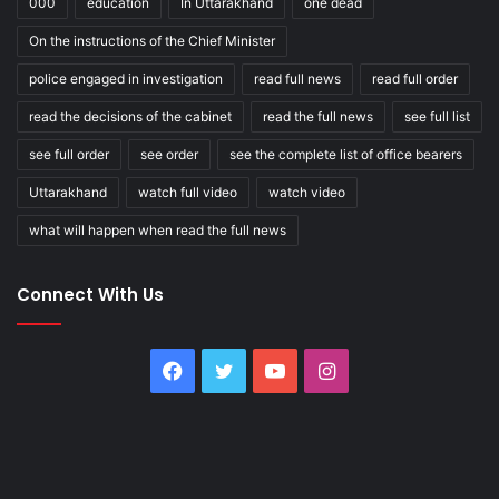
000
education
In Uttarakhand
one dead
On the instructions of the Chief Minister
police engaged in investigation
read full news
read full order
read the decisions of the cabinet
read the full news
see full list
see full order
see order
see the complete list of office bearers
Uttarakhand
watch full video
watch video
what will happen when read the full news
Connect With Us
Facebook
Twitter
YouTube
Instagram