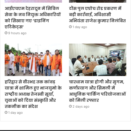
आईएचएम देहरादून में सिविल
टौंस पुल एप्रोच रोड प्रकरण में
सेवा के नव नियुक्त अधिकारियों
बड़ी कार्रवाई, अधिशासी
को सिखाए गए ‘डाइनिंग
अभियंता राजेश कुमार निलंबित
एटिकेट्स’
1 day ago
9 hours ago
हरिद्वार से वीरभद्र तक कांवड़
चारधाम यात्रा होगी और सुगम,
यात्रा में शामिल हुए भाजयुमो के
कर्णप्रयाग और सिमली में
राष्ट्रीय अध्यक्ष तेजस्वी सूर्या,
आधुनिक पार्किंग परियोजनाओं
युवाओं को दिया संस्कृति और
को मिली रफ्तार
तकनीक का संदेश
2 days ago
1 day ago