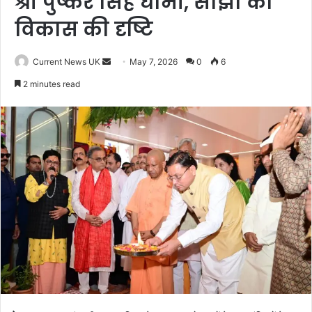
श्री पुष्कर सिंह धामी, साझा की
विकास की दृष्टि
Current News UK
S
May 7, 2026
0
6
e
2 minutes read
n
d
a
n
e
m
a
i
l