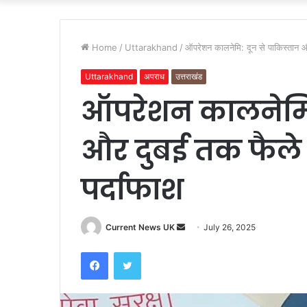
Home
/
Uttarakhand
/
ऑपरेशन कालनेमि: दून से पाकिस्तान और
Uttarakhand
अपराध
उत्तराखंड
ऑपरेशन कालनेमि:
और दुबई तक फैले 
पर्दाफाश
Current News UK
S
July 26, 2025
e
Facebook
Twitter
n
d
a