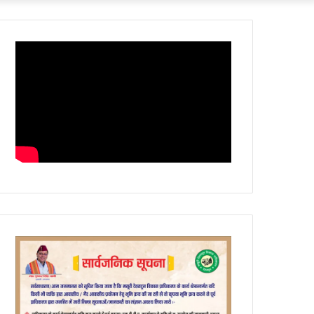
Article
skin
for