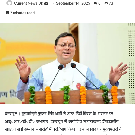
Current News UK
S
September 14, 2025
0
73
e
2 minutes read
n
d
a
n
e
m
a
i
l
देहरादून। मुख्यमंत्री पुष्कर सिंह धामी ने आज हिंदी दिवस के अवसर पर
आई०आर०डी०टी० सभागार, देहरादून में आयोजित ‘उत्तराखण्ड दीर्घकालीन
साहित्य सेवी सम्मान समारोह’ में प्रतिभाग किया। इस अवसर पर मुख्यमंत्री ने