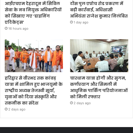
आईएचएम देहरादून में सिविल
टौंस पुल एप्रोच रोड प्रकरण में
सेवा के नव नियुक्त अधिकारियों
बड़ी कार्रवाई, अधिशासी
को सिखाए गए ‘डाइनिंग
अभियंता राजेश कुमार निलंबित
एटिकेट्स’
1 day ago
16 hours ago
हरिद्वार से वीरभद्र तक कांवड़
चारधाम यात्रा होगी और सुगम,
यात्रा में शामिल हुए भाजयुमो के
कर्णप्रयाग और सिमली में
राष्ट्रीय अध्यक्ष तेजस्वी सूर्या,
आधुनिक पार्किंग परियोजनाओं
युवाओं को दिया संस्कृति और
को मिली रफ्तार
तकनीक का संदेश
2 days ago
2 days ago