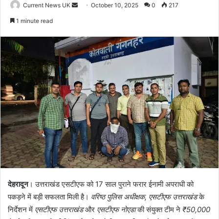
Current News UK
S
October 10, 2025
0
217
e
1 minute read
n
d
a
n
e
m
a
i
l
देहरादून
। उत्तराखंड एसटीएफ को 17 साल पुराने फरार ईनामी अपराधी को
पकड़ने में बड़ी सफलता मिली है।
वरिष्ठ पुलिस अधीक्षक, एसटीएफ उत्तराखंड
के
निर्देशन में
एसटीएफ उत्तराखंड
और
एसटीएफ नोएडा
की संयुक्त टीम ने
₹50,000