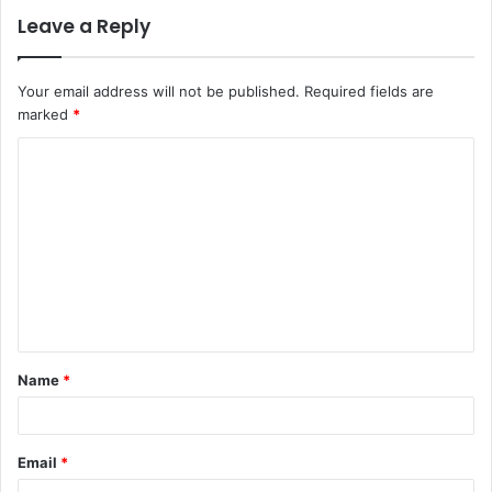
Leave a Reply
Your email address will not be published.
Required fields are
marked
*
C
o
m
m
e
n
t
Name
*
*
Email
*