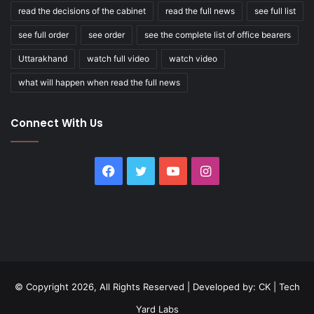
read the decisions of the cabinet
read the full news
see full list
see full order
see order
see the complete list of office bearers
Uttarakhand
watch full video
watch video
what will happen when read the full news
Connect With Us
Facebook
Twitter
YouTube
Instagram
© Copyright 2026, All Rights Reserved | Developed by:
CK
|
Tech
Yard Labs