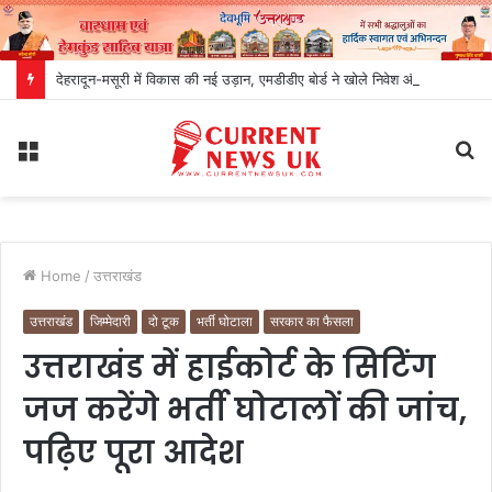
देहरादून-मसूरी में विकास की नई उड़ान, एमडीडीए बोर्ड ने खोले निवेश और रोजगार के रास्ते
Menu
S
fo
Home
/
उत्तराखंड
उत्तराखंड
जिम्मेदारी
दो टूक
भर्ती घोटाला
सरकार का फैसला
उत्तराखंड में हाईकोर्ट के सिटिंग
जज करेंगे भर्ती घोटालों की जांच,
पढ़िए पूरा आदेश