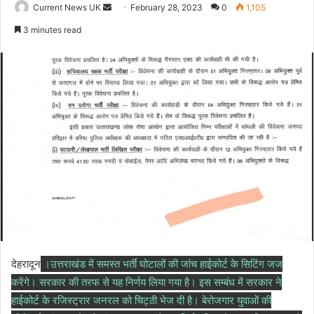
Current News UK
S
February 28, 2023
0
1,105
e
3 minutes read
n
d
a
n
e
m
a
i
l
देहरादून
।उत्तराखंड में समस्त भर्ती घोटालों की जांच हाईकोर्ट के सिटिंग जज
करेंगे। सरकार की तरफ से यह निर्णय लिया गया है। इस सम्बंध में सरकार ने
हाईकोर्ट के रजिस्ट्रार जनरल को चिट्ठी भेज दी है। बेरोजगार युवाओं की